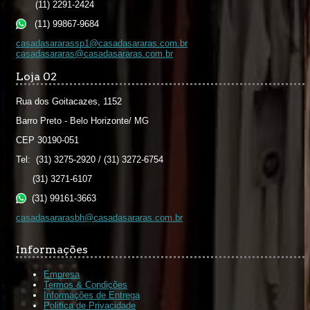
(11) 2291-2424
(11) 99867-9684
casadasararassp1@casadasararas.com.br
casadasararas@casadasararas.com.br
Loja 02
Rua dos Goitacazes, 1152
Barro Preto - Belo Horizonte/ MG
CEP 30190-051
Tel: (31) 3275-2920 / (31) 3272-6754
(31) 3271-6107
(31) 99161-3663
casadasararasbh@casadasararas.com.br
Informações
Empresa
Termos & Condições
Informações de Entrega
Politica de Privacidade