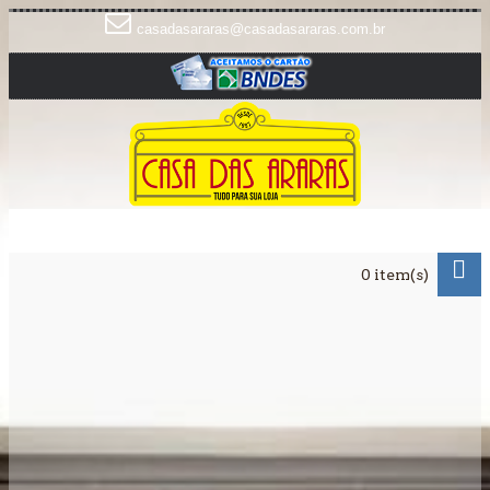
casadasararas@casadasararas.com.br
0 item(s)