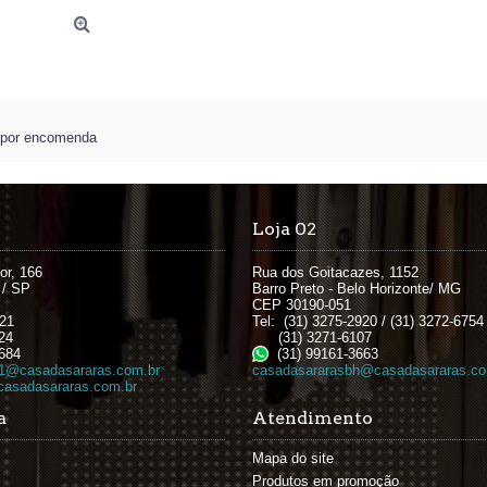
 por encomenda
Loja 02
or, 166
Rua dos Goitacazes, 1152
 / SP
Barro Preto - Belo Horizonte/ MG
CEP 30190-051
621
Tel: (31) 3275-2920 / (31) 3272-6754
24
(31) 3271-6107
684
(31) 99161-3663
1@casadasararas.com.br
casadasararasbh@casadasararas.co
asadasararas.com.br
a
Atendimento
Mapa do site
Produtos em promoção