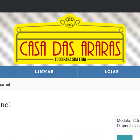
LINHAS
LOJAS
painel
inel
Modelo:
215
Disponibilid