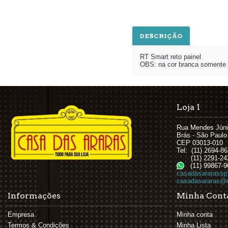
DESCRIÇÃO
RT Smart reto painel
OBS: na cor branca somente
Loja 1
Rua Mendes Júni
Brás - São Paulo
CEP 03013-010
Tel: (11) 2694-8
(11) 2291-24
(11) 99867-9
casadasararassp
casadasararas@c
Informações
Minha Cont
Empresa
Minha conta
Termos & Condições
Minha Lista