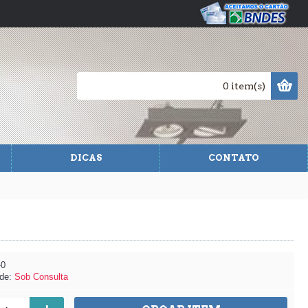
0 item(s)
DICAS
CONTATO
-0
ade:
Sob Consulta