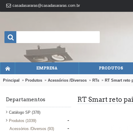
casadasararas@casadasararas.com.br
EMPRESA
PRODUTOS
Principal
Produtos
Acessórios /Diversos
RTs
RT Smart reto 
RT Smart reto pa
Departamentos
Catálogo SP
(378)
-
Produtos
(1039)
-
Acessórios /Diversos
(93)