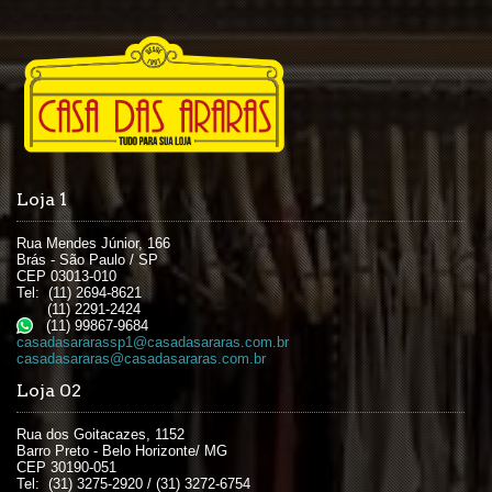
Loja 1
Rua Mendes Júnior, 166
Brás - São Paulo / SP
CEP 03013-010
Tel: (11) 2694-8621
(11) 2291-2424
(11) 99867-9684
casadasararassp1@casadasararas.com.br
casadasararas@casadasararas.com.br
Loja 02
Rua dos Goitacazes, 1152
Barro Preto - Belo Horizonte/ MG
CEP 30190-051
Tel: (31) 3275-2920 / (31) 3272-6754