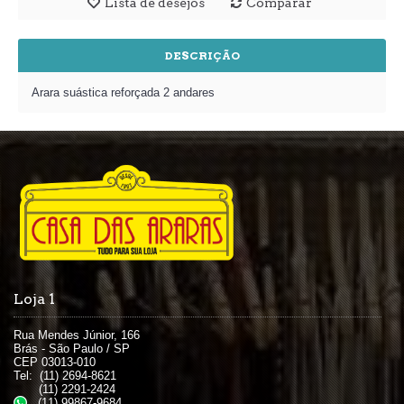
Lista de desejos
Comparar
DESCRIÇÃO
Arara suástica reforçada 2 andares
Loja 1
Rua Mendes Júnior, 166
Brás - São Paulo / SP
CEP 03013-010
Tel: (11) 2694-8621
(11) 2291-2424
(11) 99867-9684