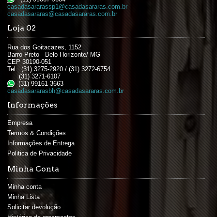
casadasararassp1@casadasararas.com.br
casadasararas@casadasararas.com.br
Loja 02
Rua dos Goitacazes, 1152
Barro Preto - Belo Horizonte/ MG
CEP 30190-051
Tel: (31) 3275-2920 / (31) 3272-6754
(31) 3271-6107
(31) 99161-3663
casadasararasbh@casadasararas.com.br
Informações
Empresa
Termos & Condições
Informações de Entrega
Politica de Privacidade
Minha Conta
Minha conta
Minha Lista
Solicitar devolução