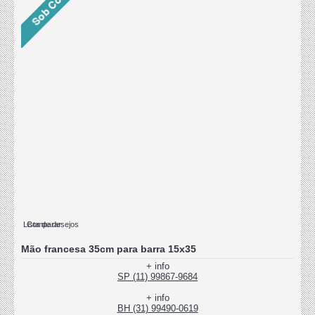
Lista de desejos
Comparar
Mão francesa 35cm para barra 15x35
+ info
SP (11) 99867-9684
+ info
BH (31) 99490-0619