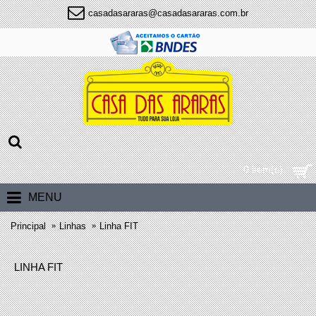
casadasararas@casadasararas.com.br
0 item(s)
MENU
Principal
Linhas
Linha FIT
LINHA FIT