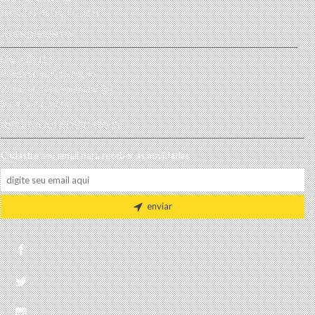
Histórico de orçamentos
ATENDIMENTO
Mapa do site
Produtos em promoção
Produtos para comparar (
0
)
Entre em contato
RECEBA AS NOVIDADES!
Cadastre seu email para receber as novidades
enviar