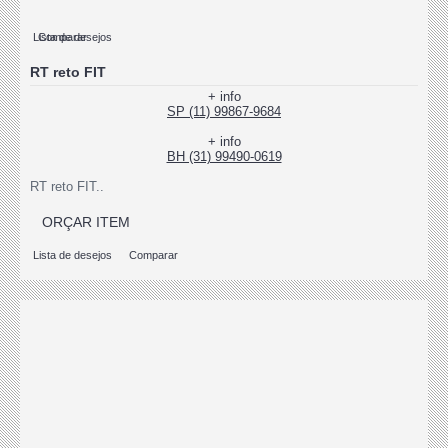
Lista de desejos
Comparar
RT reto FIT
+ info
SP (11) 99867-9684
+ info
BH (31) 99490-0619
RT reto FIT..
ORÇAR ITEM
Lista de desejos
Comparar