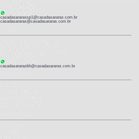
CEP 03013-010
Tel: (11) 2694-8621
(11) 2291-2424
(11) 99867-9684
casadasararassp1@casadasararas.com.br
casadasararas@casadasararas.com.br
LOJA 02
Rua dos Goitacazes, 1152
Barro Preto - Belo Horizonte/ MG
CEP 30190-051
Tel: (31) 3275-2920 / (31) 3272-6754
(31) 3271-6107
(31) 99161-3663
casadasararasbh@casadasararas.com.br
INFORMAÇÕES
Empresa
Termos & Condições
Informações de Entrega
Politica de Privacidade
MINHA CONTA
Minha conta
Minha Lista
Solicitar devolução