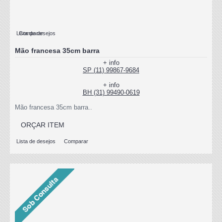
Lista de desejos
Comparar
Mão francesa 35cm barra
+ info
SP (11) 99867-9684
+ info
BH (31) 99490-0619
Mão francesa 35cm barra..
ORÇAR ITEM
Lista de desejos
Comparar