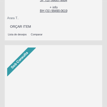
SP (11) 99867-9684
+ info
BH (31) 99490-0619
Arara T..
ORÇAR ITEM
Lista de desejos
Comparar