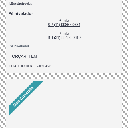
Lista de desejos
Comparar
Pé nivelador
+ info
SP (11) 99867-9684
+ info
BH (31) 99490-0619
Pé nivelador..
ORÇAR ITEM
Lista de desejos
Comparar