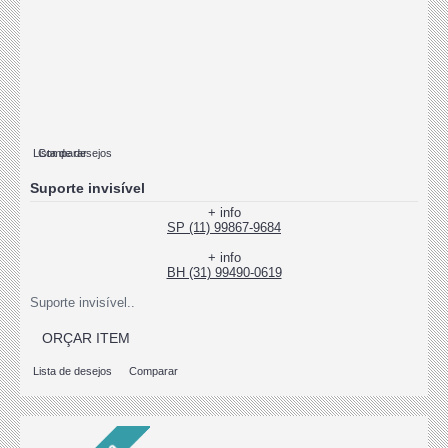
Lista de desejos
Comparar
Suporte invisível
+ info
SP (11) 99867-9684
+ info
BH (31) 99490-0619
Suporte invisível..
ORÇAR ITEM
Lista de desejos
Comparar