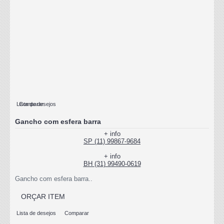
Lista de desejos
Comparar
Gancho com esfera barra
+ info
SP (11) 99867-9684
+ info
BH (31) 99490-0619
Gancho com esfera barra..
ORÇAR ITEM
Lista de desejos
Comparar