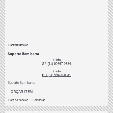
Lista de desejos
Comparar
Suporte 5cm barra
+ info
SP (11) 99867-9684
+ info
BH (31) 99490-0619
Suporte 5cm barra..
ORÇAR ITEM
Lista de desejos
Comparar