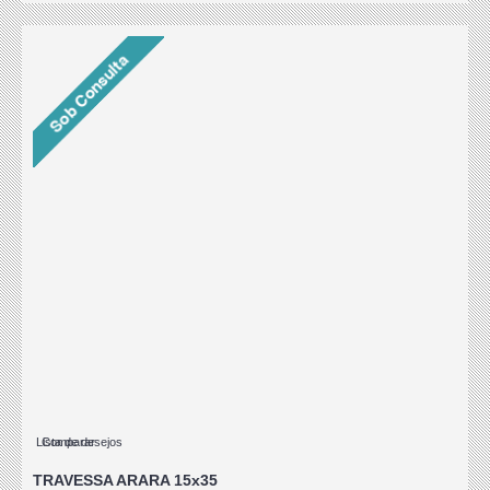
Lista de desejos
Comparar
TRAVESSA ARARA 15x35