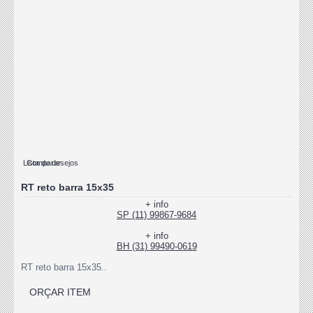
Lista de desejos
Comparar
RT reto barra 15x35
+ info
SP (11) 99867-9684
+ info
BH (31) 99490-0619
RT reto barra 15x35..
ORÇAR ITEM