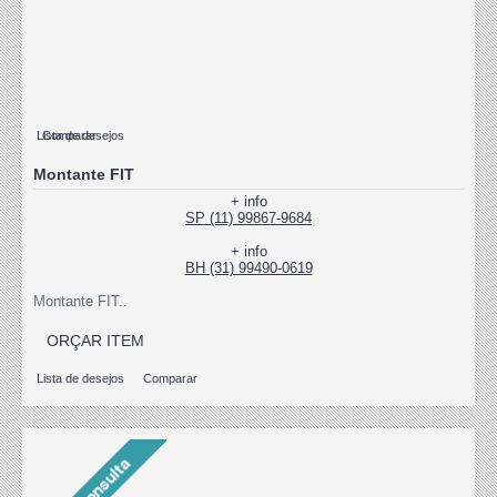
Lista de desejos
Comparar
Montante FIT
+ info
SP (11) 99867-9684
+ info
BH (31) 99490-0619
Montante FIT..
ORÇAR ITEM
Lista de desejos
Comparar