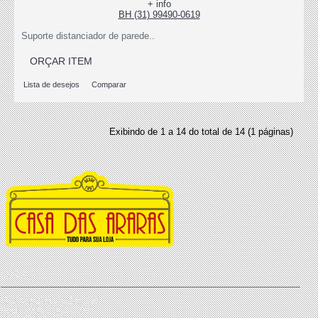
+ info
BH (31) 99490-0619
Suporte distanciador de parede..
ORÇAR ITEM
Lista de desejos
Comparar
Exibindo de 1 a 14 do total de 14 (1 páginas)
LOJA 1
Rua Mendes Júnior, 166
Brás - São Paulo / SP