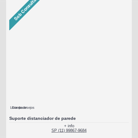
Lista de desejos
Comparar
Suporte distanciador de parede
+ info
SP (11) 99867-9684