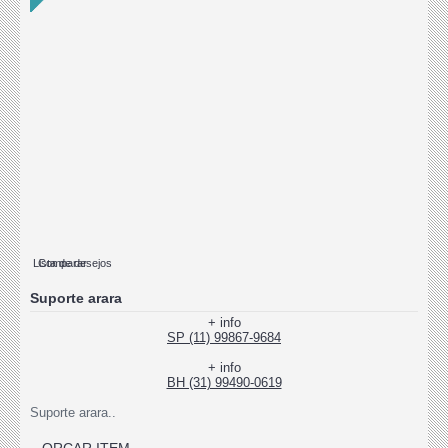
Lista de desejos
Comparar
Suporte arara
+ info
SP (11) 99867-9684
+ info
BH (31) 99490-0619
Suporte arara..