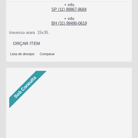
+ info
SP (11) 99867-9684
+ info
BH (31) 99490-0619
travessa arara 15x35..
ORÇAR ITEM
Lista de desejos
Comparar