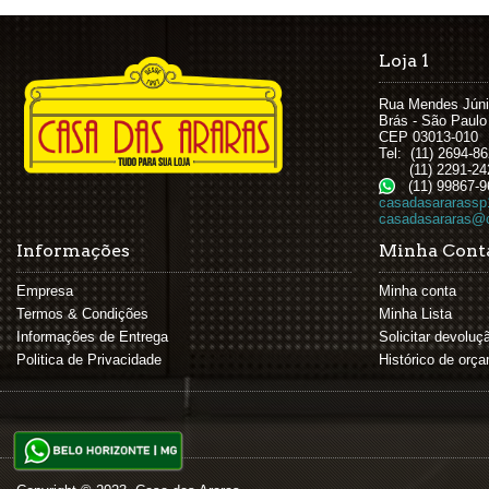
Loja 1
Rua Mendes Júni
Brás - São Paulo
CEP 03013-010
Tel: (11) 2694-8
(11) 2291-24
(11) 99867-9
casadasararassp
casadasararas@c
Informações
Minha Cont
Empresa
Minha conta
Termos & Condições
Minha Lista
Informações de Entrega
Solicitar devoluç
Politica de Privacidade
Histórico de orç