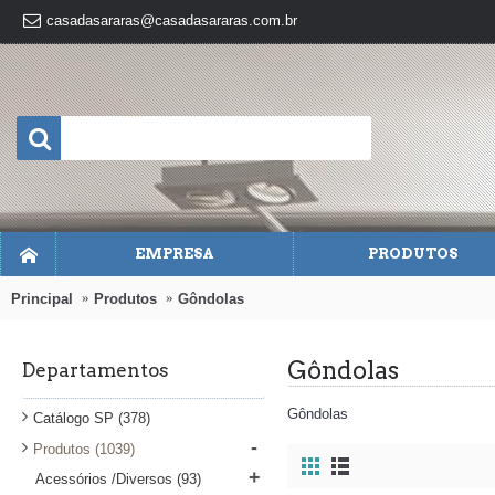
casadasararas@casadasararas.com.br
EMPRESA
PRODUTOS
Principal
Produtos
Gôndolas
Gôndolas
Departamentos
Gôndolas
Catálogo SP
(378)
-
Produtos
(1039)
+
Acessórios /Diversos
(93)