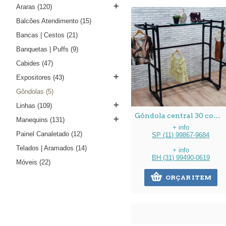
+
Araras
(120)
Balcões Atendimento
(15)
Bancas | Cestos
(21)
Banquetas | Puffs
(9)
Cabides
(47)
+
Expositores
(43)
Gôndolas
(5)
+
Linhas
(109)
Gôndola central 30 com opção cabeceira
+
Manequins
(131)
+ info
Painel Canaletado
(12)
SP (11) 99867-9684
Telados | Aramados
(14)
+ info
BH (31) 99490-0619
Móveis
(22)
ORÇAR ITEM