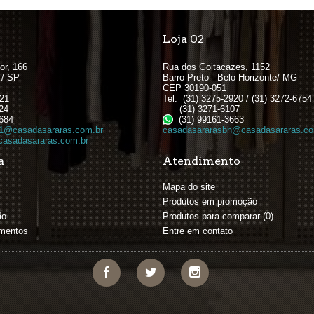
Loja 02
or, 166
Rua dos Goitacazes, 1152
 / SP
Barro Preto - Belo Horizonte/ MG
CEP 30190-051
621
Tel: (31) 3275-2920 / (31) 3272-6754
24
(31) 3271-6107
684
(31) 99161-3663
1@casadasararas.com.br
casadasararasbh@casadasararas.co
asadasararas.com.br
a
Atendimento
Mapa do site
Produtos em promoção
ão
Produtos para comparar (
0
)
amentos
Entre em contato