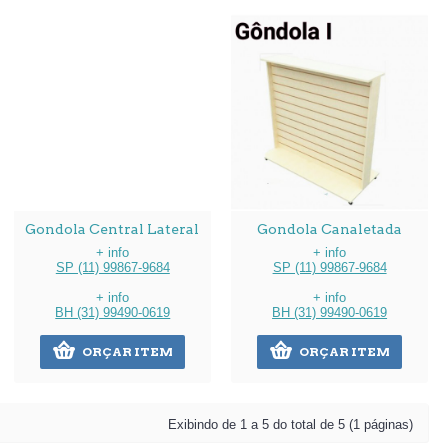
Gondola Central Lateral
Gondola Canaletada
+ info
+ info
SP (11) 99867-9684
SP (11) 99867-9684
+ info
+ info
BH (31) 99490-0619
BH (31) 99490-0619
ORÇAR ITEM
ORÇAR ITEM
Exibindo de 1 a 5 do total de 5 (1 páginas)