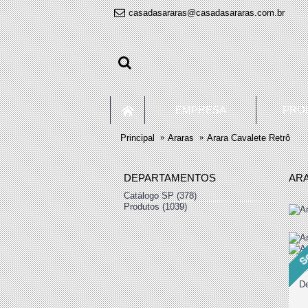
casadasararas@casadasararas.com.br
EMPRESA
PRO
Principal
Araras
Arara Cavalete Retrô
DEPARTAMENTOS
AR
Catálogo SP
(378)
Produtos
(1039)
+
De