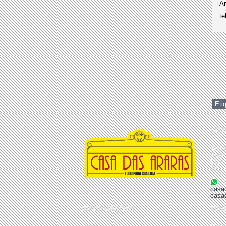
Ar
te
Eti
LOJ
Rua 
Brás 
CEP 
Tel: 
(11
(1
casa
casa
INFORMAÇÕES
MIN