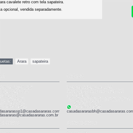
ara cavalete retro com tela sapateira.
la opcional, vendida separadamente.
quetas:
Arara
,
sapateira
A 1
LOJA 02
Mendes Júnior, 166
Rua dos Goitacazes, 1152
- São Paulo / SP
Barro Preto - Belo Horizonte/ MG
03013-010
CEP 30190-051
(11) 2694-8621
Tel: (31) 3275-2920 / (31) 3272-6754
) 2291-2424
(31) 3271-6107
1) 99867-9684
(31) 99161-3663
dasararassp1@casadasararas.com.br
casadasararasbh@casadasararas.com
dasararas@casadasararas.com.br
HA CONTA
ATENDIMENTO