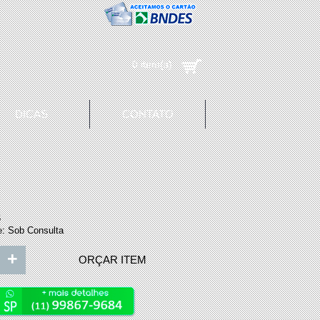
0 item(s)
DICAS
CONTATO
6
e:
Sob Consulta
+
ORÇAR ITEM