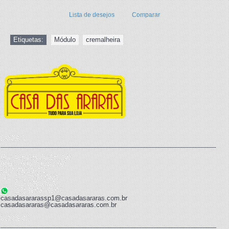
Lista de desejos
Comparar
Etiquetas:
Módulo
,
cremalheira
LOJA 1
Rua Mendes Júnior, 166
Brás - São Paulo / SP
CEP 03013-010
Tel: (11) 2694-8621
(11) 2291-2424
(11) 99867-9684
casadasararassp1@casadasararas.com.br
casadasararas@casadasararas.com.br
LOJA 02