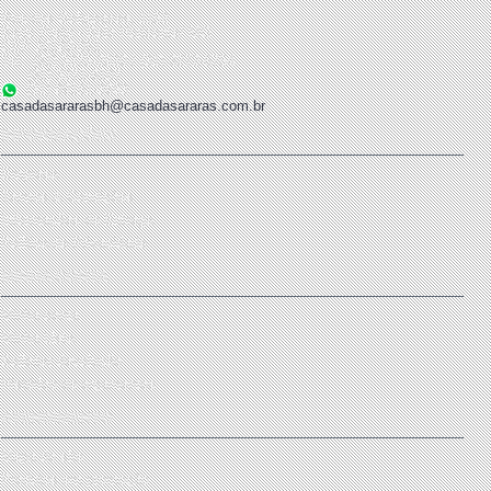
Rua dos Goitacazes, 1152
Barro Preto - Belo Horizonte/ MG
CEP 30190-051
Tel: (31) 3275-2920 / (31) 3272-6754
(31) 3271-6107
(31) 99161-3663
casadasararasbh@casadasararas.com.br
INFORMAÇÕES
Empresa
Termos & Condições
Informações de Entrega
Politica de Privacidade
MINHA CONTA
Minha conta
Minha Lista
Solicitar devolução
Histórico de orçamentos
ATENDIMENTO
Mapa do site
Produtos em promoção