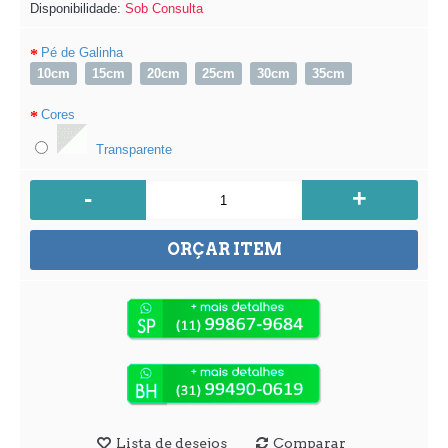
Disponibilidade:
Sob Consulta
Pé de Galinha
10cm
15cm
20cm
25cm
30cm
35cm
Cores
Transparente
-
+
ORÇAR ITEM
Lista de desejos
Comparar