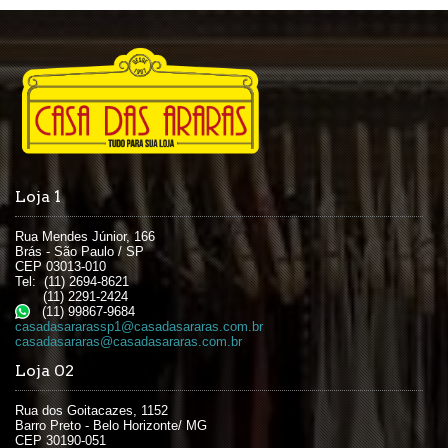
Loja 1
Rua Mendes Júnior, 166
Brás - São Paulo / SP
CEP 03013-010
Tel: (11) 2694-8621
(11) 2291-2424
(11) 99867-9684
casadasararassp1@casadasararas.com.br
casadasararas@casadasararas.com.br
Loja 02
Rua dos Goitacazes, 1152
Barro Preto - Belo Horizonte/ MG
CEP 30190-051