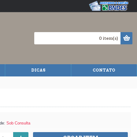
0 item(s)
DICAS
CONTATO
ade:
Sob Consulta