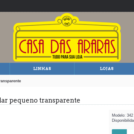
LINHAS
LOJAS
ransparente
ular pequeno transparente
Modelo:
342
Disponibilid