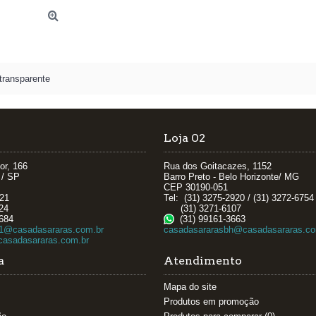
transparente
Loja 02
or, 166
Rua dos Goitacazes, 1152
 / SP
Barro Preto - Belo Horizonte/ MG
CEP 30190-051
621
Tel: (31) 3275-2920 / (31) 3272-6754
24
(31) 3271-6107
684
(31) 99161-3663
1@casadasararas.com.br
casadasararasbh@casadasararas.co
asadasararas.com.br
a
Atendimento
Mapa do site
Produtos em promoção