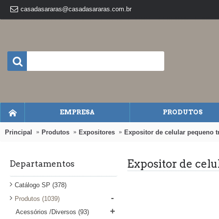
casadasararas@casadasararas.com.br
EMPRESA
PRODUTOS
Principal
Produtos
Expositores
Expositor de celular pequeno t
Expositor de cel
Departamentos
Catálogo SP
(378)
-
Produtos
(1039)
+
Acessórios /Diversos
(93)