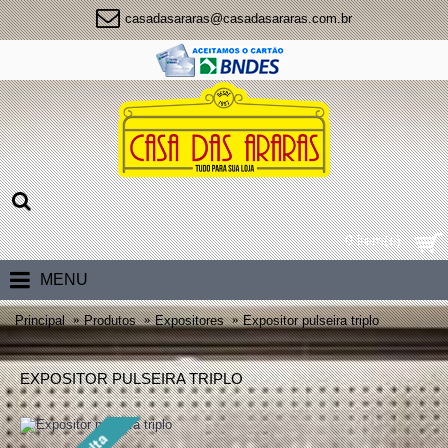
casadasararas@casadasararas.com.br
0 item(s)
MENU
Principal
Produtos
Expositores
Expositor pulseira triplo
EXPOSITOR PULSEIRA TRIPLO