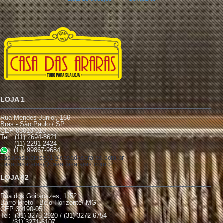
LOJA 1
Rua Mendes Júnior, 166
Brás - São Paulo / SP
CEP 03013-010
Tel: (11) 2694-8621
(11) 2291-2424
(11) 99867-9684
casadasararassp1@casadasararas.com.br
casadasararas@casadasararas.com.br
LOJA 02
Rua dos Goitacazes, 1152
Barro Preto - Belo Horizonte/ MG
CEP 30190-051
Tel: (31) 3275-2920 / (31) 3272-6754
(31) 3271-6107