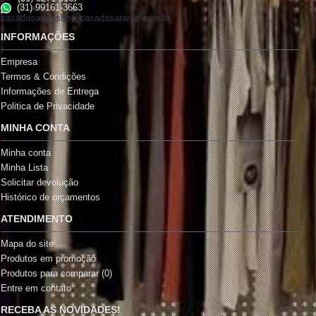
(31) 99161-3663
casadasararasbh@casadasararas.com.br
INFORMAÇÕES
Empresa
Termos & Condições
Informações de Entrega
Politica de Privacidade
MINHA CONTA
Minha conta
Minha Lista
Solicitar devolução
Histórico de orçamentos
ATENDIMENTO
Mapa do site
Produtos em promoção
Produtos para comparar (
0
)
Entre em contato
RECEBA AS NOVIDADES!