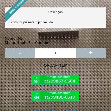
Descrição
Expositor pulseira triplo veludo
Modelo:
449
Disponibilidade:
Sob Consulta
-
+
ORÇAR ITEM
Lista de desejos
Comparar